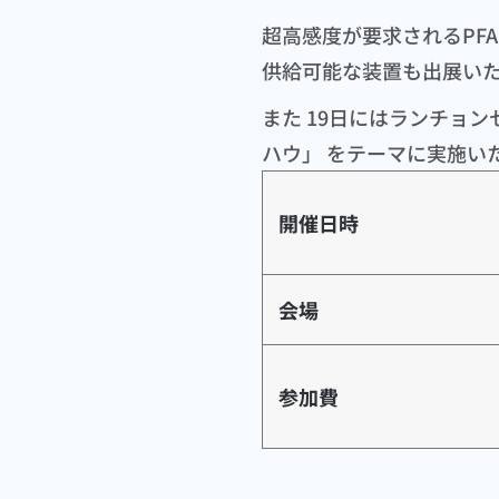
超高感度が要求されるPF
供給可能な装置も出展い
また 19日にはランチョ
ハウ」 をテーマに実施い
開催日時
会場
参加費