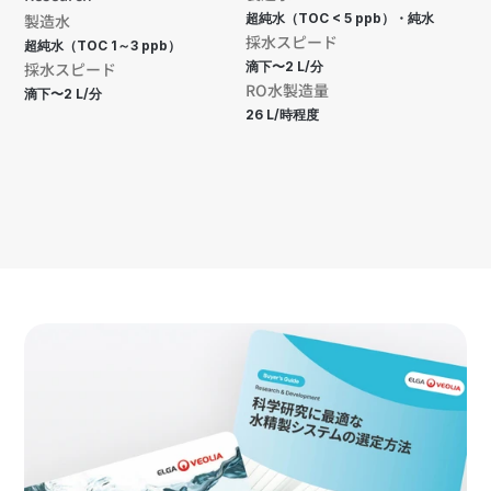
製造水
超純水（TOC < 5 ppb）・純水
採水スピード
超純水（TOC 1～3 ppb）
採水スピード
滴下〜2 L/分
RO水製造量
滴下〜2 L/分
26 L/時程度